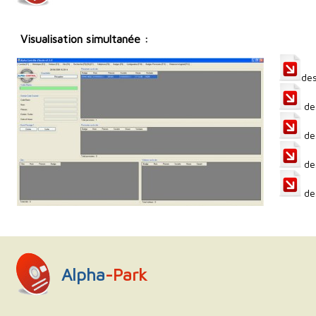
Visualisation simultanée :
des
des
des
de
des
Alpha
-Park