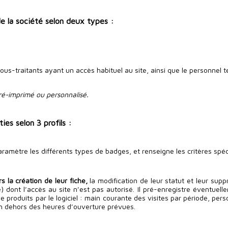
de la société selon deux types :
sous-traitants ayant un accès habituel au site, ainsi que le personnel
pré-imprimé ou personnalisé.
ies selon 3 profils :
ramètre les différents types de badges, et renseigne les critères spéci
 la création de leur fiche,
la modification de leur statut et leur suppr
 dont l’accès au site n’est pas autorisé. Il pré-enregistre éventuell
ôle produits par le logiciel : main courante des visites par période, pe
en dehors des heures d’ouverture prévues.